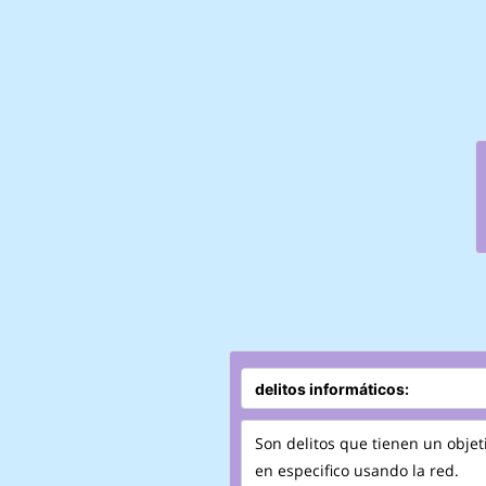
Son delitos que tienen un objet
en especifico usando la red.