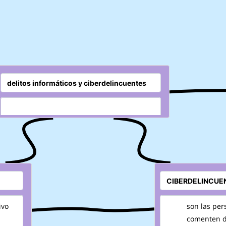
ivo
son las pe
comenten de