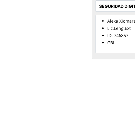
Alexa Xiomar
Lic.Leng.Ext
ID: 746857
GBI