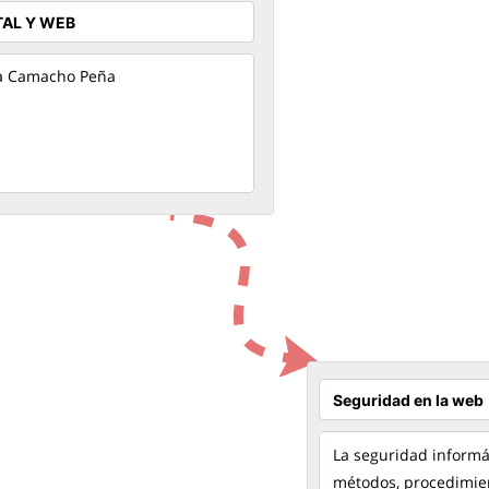
a Camacho Peña
La seguridad informá
métodos, procedimie