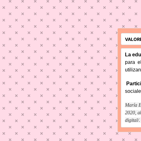
La edu
para e
utilizan
Partic
social
María E
2020, a
digital/