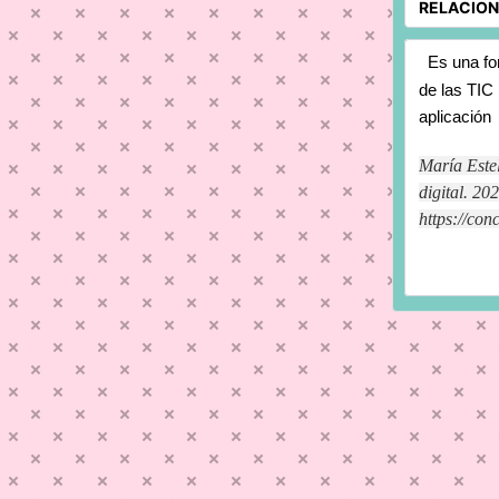
Es una fo
de las TIC 
aplicación
María Estel
digital. 20
https://con