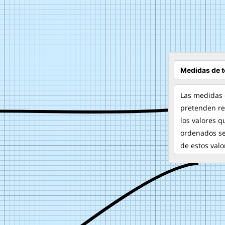
Las medidas 
pretenden re
los valores q
ordenados se
de estos val
y la moda