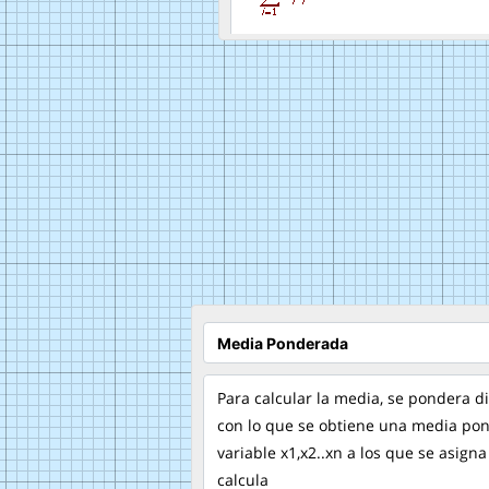
Para calcular la media, se pondera d
con lo que se obtiene una media pon
variable x1,x2..xn a los que se asigna
calcula