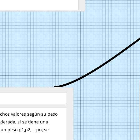
ichos valores según su peso
derada, si se tiene una
 un peso p1,p2, .. pn, se