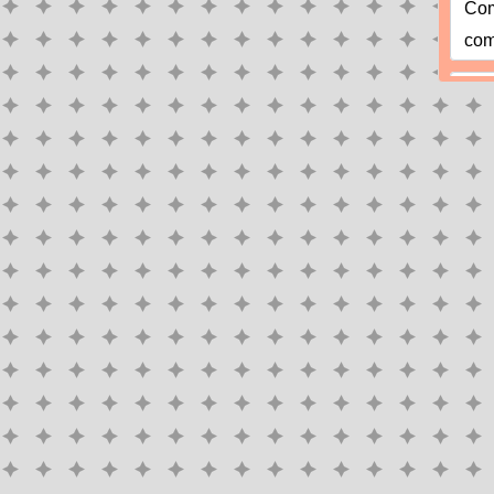
Com
com