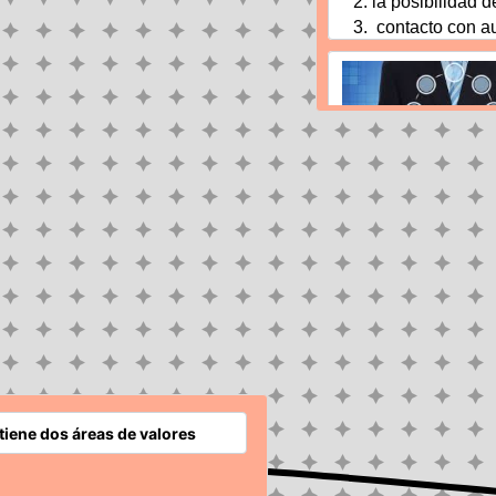
la posibilidad d
 contacto con a
 el acceso a l
mediante las T
Seguridad
 calidad de vida
 mayores conoc
 aumenta las
entretenimiento,
prepararse para
 una vida más p
Utiliza herrami
mejorar su expe
No lo engañan c