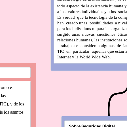
todo aspecto de la existencia humana y 
a los  valores individuales y a los  soc
Es verdad  que la tecnología de la com
han  creado unas  posibilidades  a nivel 
para los individuos ni para las organi
surgido unas  nuevas  cuestiones  éticas
relaciones humanas, las instituciones so
  trabajos se  consideran algunas  de  la
TIC  en  particular  aquellas que estan 
Internet y la World Wide Web.
 como e-
 las
TIC), y de los
de los asuntos