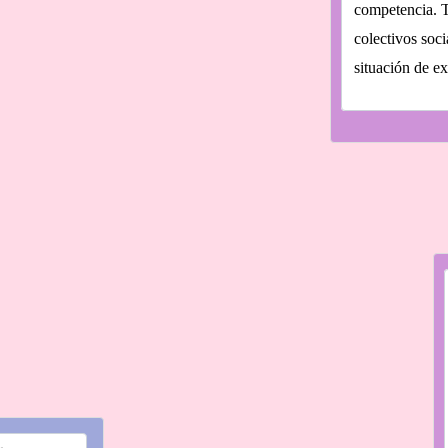
competencia. T
colectivos soc
situación de ex