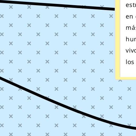
est
en 
más
hum
viv
los