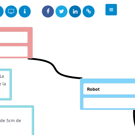
Le
e la
e de 5cm de