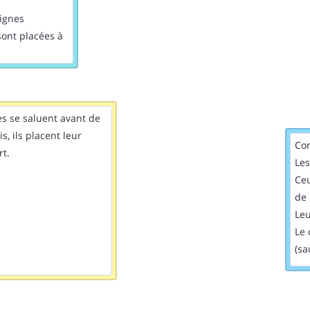
lignes
sont placées à
es se saluent avant de
s, ils placent leur
Con
rt.
Les
Ceu
de
Leu
Le 
(sa