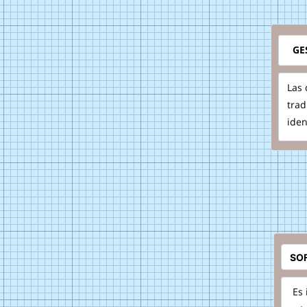
GES
Las
trad
iden
Es 