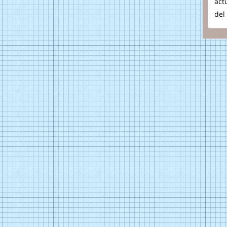
act
del