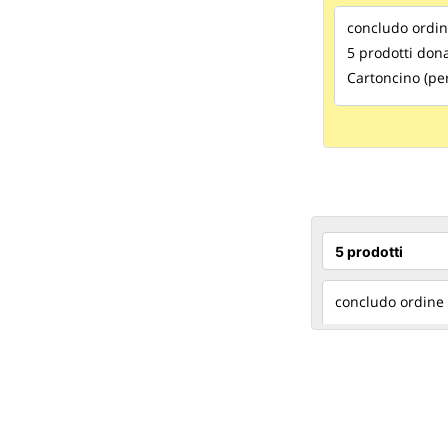
concludo ord
5 prodotti don
Cartoncino (per
concludo ordine