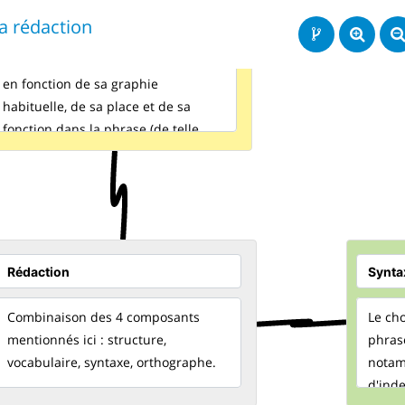
a rédaction
La bonne manière d'écrire un mot,
en fonction de sa graphie
habituelle, de sa place et de sa
fonction dans la phrase (de telle
sorte que toute ambiguïté de sens
soit levée).
Combinaison des 4 composants
Le cho
mentionnés ici : structure,
phrase
vocabulaire, syntaxe, orthographe.
notam
d'ind