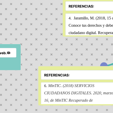
4.
Conoce tus derechos y debe
ciudadano digital. 
Recupera
https://impactotic.co/derech
6.
MinTIC. 
(2018) 
SERVICIOS 
CIUDADANOS DIGITALES. 
2020, marzo
16, de MinTIC Recuperado de