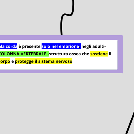
nla corda
è presente
s
olo nel embrione
,
negli adulti-
COLONNA VERTEBRALE -
struttura ossea che
s
ostiene
il
corpo
e
protegge il sistema nervoso