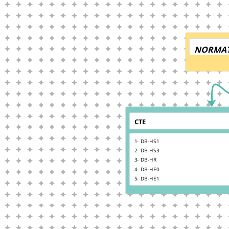
NORMAT
CTE
1- DB-HS1
2- DB-HS3
3- DB-HR
4- DB-HE0
5- DB-HE1